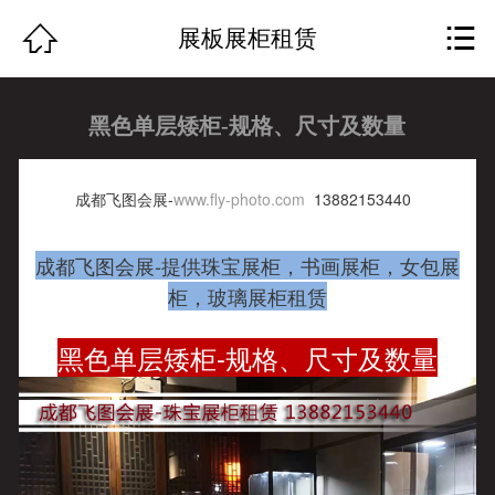
网站首页


展板展柜租赁
关于我们
黑色单层矮柜-规格、尺寸及数量
飞图案例
服务项目
成都飞图会展-
www.fly-photo.com
13882153440
公司动态
成都飞图会展-提供珠宝展柜，书画展柜，女包展
柜，玻璃展柜租赁
行业资讯
黑色单层矮柜-规格、尺寸及数量
瑞士赛兹
人才招聘
客户留言