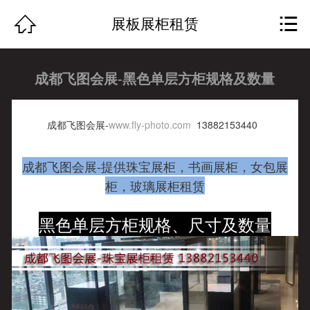
网站首页


展板展柜租赁
关于我们
成都飞图会展-黑色单层方柜规格及数量
飞图案例
服务项目
成都飞图会展-
www.fly-photo.com
13882153440
公司动态
成都飞图会展-提供珠宝展柜，书画展柜，女包展
柜，玻璃展柜租赁
行业资讯
黑色单层方柜规格、尺寸及数量
瑞士赛兹
人才招聘
客户留言