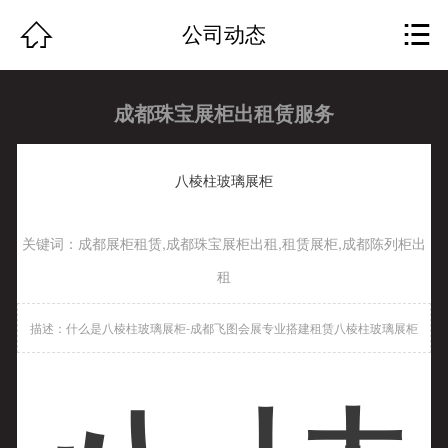
网站首页


公司动态
关于我们
成都珠宝展柜出租赁服务
飞图案例
服务项目
八棱柱玻璃展柜
公司动态
关键词：成都展柜租赁,成都珠宝展柜出租,租赁展柜,成都陈列柜出
租
行业资讯
描述：什么是八棱柱玻璃展柜-成都飞图会展专业搭建租赁八棱柱玻璃展柜
瑞士赛兹
人才招聘
客户留言