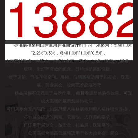
1388
标准展柜采用国际通用标准而设计制作的，规格为：高柜1.0米
*2.2米*0.5米，矮柜1.0米*1.0米*0.5米，
主要器材组成：八棱柱、八棱柱支座、锁件、连板、双面pvc展板、
玻璃、射灯等有效的组合。其特点是装卸快捷、
便于运输、节省存储空间。展柜、玻璃展柜适用于拍卖会、珠宝
展、商业展会、校园艺术品展等等
精品展柜不仅着眼于展示作用.，而且看重整体装饰效果。可完
成大面积的展示及装饰功能，
可用展示台充当隔段，如展品量八棱柱展柜利用八棱柱锁件连接，
符合展会搭建时间短、安装快、式样美的要求，
广泛用于展览会，拍卖会，礼品展，珠宝展等。
公司高档烤漆高低展柜适用于各大拍卖会、展会